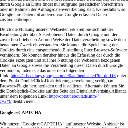
durch Google an Dritte findet nur aufgrund gesetzlicher Vorschriften
oder im Rahmen der Auftragsdatenverarbeitung statt. Keinesfalls wird
Google ihre Daten mit anderen von Google erfassten Daten
zusammenbringen.
Durch die Nutzung unserer Webseiten erklären Sie sich mit der
Bearbeitung der über Sie erhobenen Daten durch Google und der
zuvor beschriebenen Art und Weise der Datenverarbeitung sowie dem
benannten Zweck einverstanden. Sie können die Speicherung der
Cookies durch eine entsprechende Einstellung Ihrer Browser-Software
verhindern. Sie können darüber hinaus die Erfassung der durch die
Cookies erzeugten und auf Ihre Nutzung der Webseiten bezogenen
Daten an Google sowie die Verarbeitung dieser Daten durch Google
verhindern, indem sie das unter dem folgenden
Link:
https://adssettings.google.com/u/0/authenticated?hl=de-DE
unter
dem Punkt DoubleClick-Deaktivierungserweiterung verfügbare
Browser-Plugin herunterladen und installieren. Alternativ können Sie
die Doubleclick-Cookies auf der Seite der Digital Advertising Alliance
unter dem folgenden Link:
http://optout.aboutads.info/?
c=2#!/
deaktivieren.
Google reCAPTCHA
Wir nutzen “Google reCAPTCHA” auf unserer Website. Anbieter ist