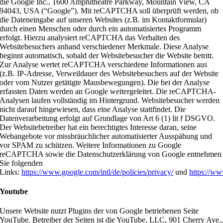
die Google Inc., 1600 Amphitheatre Parkway, Mountain View, CA
94043, USA (“Google”). Mit reCAPTCHA soll überprüft werden, ob
die Dateneingabe auf unseren Websites (z.B. im Kontaktformular)
durch einen Menschen oder durch ein automatisiertes Programm
erfolgt. Hierzu analysiert reCAPTCHA das Verhalten des
Websitebesuchers anhand verschiedener Merkmale. Diese Analyse
beginnt automatisch, sobald der Websitebesucher die Website betritt.
Zur Analyse wertet reCAPTCHA verschiedene Informationen aus
(z.B. IP-Adresse, Verweildauer des Websitebesuchers auf der Website
oder vom Nutzer getätigte Mausbewegungen). Die bei der Analyse
erfassten Daten werden an Google weitergeleitet. Die reCAPTCHA-
Analysen laufen vollständig im Hintergrund. Websitebesucher werden
nicht darauf hingewiesen, dass eine Analyse stattfindet. Die
Datenverarbeitung erfolgt auf Grundlage von Art 6 (1) lit f DSGVO.
Der Websitebetreiber hat ein berechtigtes Interesse daran, seine
Webangebote vor missbräuchlicher automatisierter Ausspähung und
vor SPAM zu schützen. Weitere Informationen zu Google
reCAPTCHA sowie die Datenschutzerklärung von Google entnehmen
Sie folgenden
Links:
https://www.google.com/intl/de/policies/privacy/
und
https://ww
Youtube
Unsere Website nutzt Plugins der von Google betriebenen Seite
YouTube. Betreiber der Seiten ist die YouTube, LLC, 901 Cherry Ave.