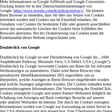
Mehr Informationen zu Google AdWords und Google Conversion-
Tracking finden Sie in den Datenschutzbestimmungen von
Google:
https://www.google.com/de/policies/privacy/
. Sie können
Ihren Browser so einstellen, dass Sie über das Setzen von Cookies
informiert werden und Cookies nur im Einzelfall erlauben, die
Annahme von Cookies für bestimmte Fälle oder generell ausschließen
sowie das automatische Löschen der Cookies beim Schließen des
Browsers aktivieren. Bei der Deaktivierung von Cookies kann die
Funktionalität dieser Website eingeschränkt sein.
Doubleclick von Google
Doubleclick by Google ist eine Dienstleistung von Google Inc., 1600
Amphitheatre Parkway, Mountain View, CA 94043, USA („Google“).
Doubleclick by Google verwendet Cookies um Ihnen für Sie relevante
Werbeanzeigen zu präsentieren. Dabei wird Ihrem Browser eine
pseudonyme Identifikationsnummer (ID) zugeordnet, um zu
überprüfen, welche Anzeigen in Ihrem Browser eingeblendet wurden
und welche Anzeigen aufgerufen wurden. Die Cookies enthalten keine
personenbezogenen Informationen. Die Verwendung der DoubleClick-
Cookies ermöglicht Google und seinen Partner-Webseiten lediglich die
Schaltung von Anzeigen auf Basis vorheriger Besuche auf unserer
oder anderen Webseiten im Internet. Die durch die Cookies erzeugten
Informationen werden von Google zur Auswertung an einen Server in
den USA übertragen und dort gespeichert. Eine Übertragung der Date